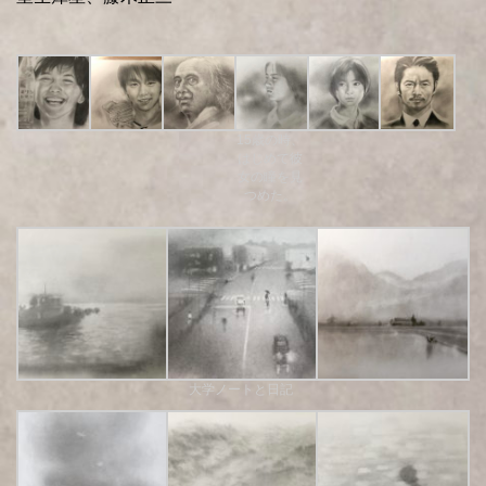
15歳の時、
はじめて彼
女の瞳を見
つめた。
大学ノートと日記