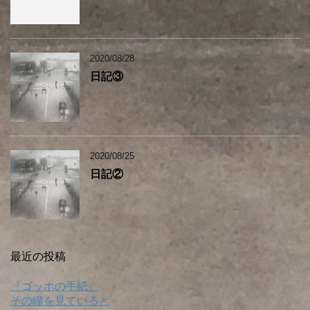
2020/08/28
日記③
2020/08/25
日記②
最近の投稿
『ゴッホの手紙』
その瞳を見ていると