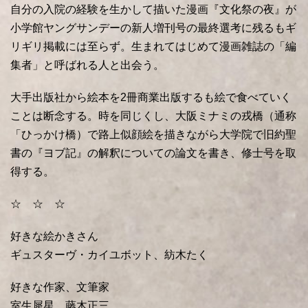
自分の入院の経験を生かして描いた漫画『文化祭の夜』が
小学館ヤングサンデーの新人増刊号の最終選考に残るもギ
リギリ掲載には至らず。生まれてはじめて漫画雑誌の「編
集者」と呼ばれる人と出会う。
大手出版社から絵本を2冊商業出版するも絵で食べていく
ことは断念する。時を同じくし、大阪ミナミの戎橋（通称
「ひっかけ橋）で路上似顔絵を描きながら大学院で旧約聖
書の『ヨブ記』の解釈についての論文を書き、修士号を取
得する。
☆ ☆ ☆
好きな絵かきさん
ギュスターヴ・カイユボット、紡木たく
好きな作家、文筆家
室生犀星、藤木正三