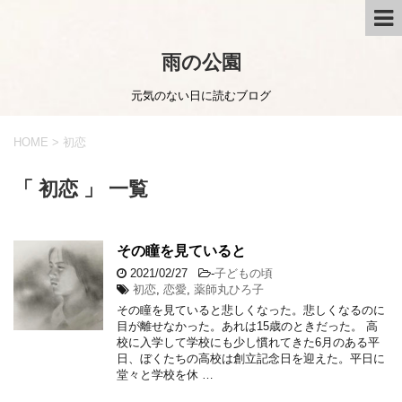
雨の公園
元気のない日に読むブログ
HOME
>
初恋
「 初恋 」 一覧
その瞳を見ていると
2021/02/27
-
子どもの頃
初恋
,
恋愛
,
薬師丸ひろ子
その瞳を見ていると悲しくなった。悲しくなるのに
目が離せなかった。あれは15歳のときだった。 高
校に入学して学校にも少し慣れてきた6月のある平
日、ぼくたちの高校は創立記念日を迎えた。平日に
堂々と学校を休 …