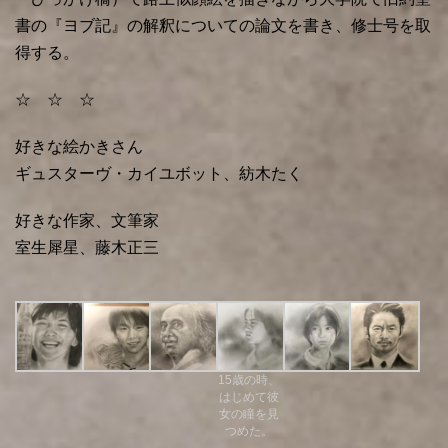
書の『ヨブ記』の解釈についての論文を書き、修士号を取
得する。
☆ ☆ ☆
好きな絵かきさん
ギュスターヴ・カイユボット、紡木たく
好きな作家、文筆家
室生犀星、藤木正三
15歳の時、
はじめて彼
女の瞳を見
つめた。