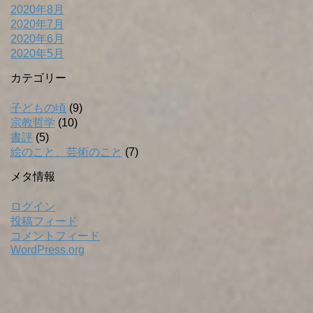
2020年8月
2020年7月
2020年6月
2020年5月
カテゴリー
子どもの頃
(9)
宗教哲学
(10)
書評
(5)
絵のこと、芸術のこと
(7)
メタ情報
ログイン
投稿フィード
コメントフィード
WordPress.org