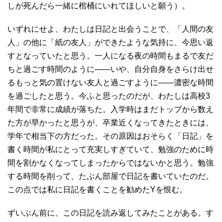
しが死んだら一緒に棺桶にいれてほしいと願う）。
いずれにせよ、わたしは日記と出会うことで、「人間の友
人」の他に「紙の友人」ができたような気持に、今思い返
すとなっていたと思う。一人になる夜の時間もまるで友だ
ちと過ごす時間のように――いや、自分自身をさらけ出せ
るもっと気の置けない友人と過ごすように――濃密な時間
を過ごしたと思う。今ふと思ったのだが、わたしは高校3
年間で非常に成績が落ちた。入学時はまだトップから数え
た方が早かったと思うが、卒業近くなってきたときには、
学年で相当下の方だった。その原因はおそらく「日記」を
書く時間が私にとって充実しすぎていて、勉強のために時
間を割かなくなってしまったからではないかと思う。勉強
する時間を削って、たぶん部屋で日記を書いていたのだ。
この点では私に日記を書くことを勧めたYを恨む。
ずいぶん前に、この日記を読み返してみたことがある。す