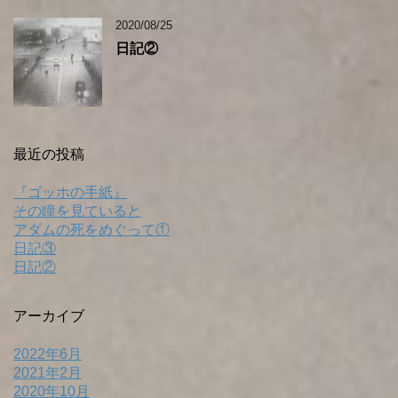
2020/08/25
日記②
最近の投稿
『ゴッホの手紙』
その瞳を見ていると
アダムの死をめぐって①
日記③
日記②
アーカイブ
2022年6月
2021年2月
2020年10月