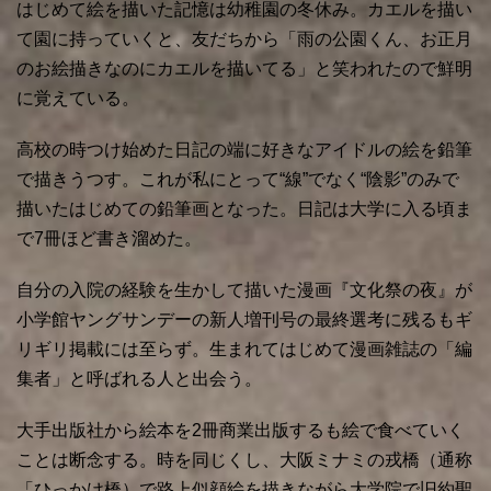
はじめて絵を描いた記憶は幼稚園の冬休み。カエルを描い
て園に持っていくと、友だちから「雨の公園くん、お正月
のお絵描きなのにカエルを描いてる」と笑われたので鮮明
に覚えている。
高校の時つけ始めた日記の端に好きなアイドルの絵を鉛筆
で描きうつす。これが私にとって“線”でなく“陰影”のみで
描いたはじめての鉛筆画となった。日記は大学に入る頃ま
で7冊ほど書き溜めた。
自分の入院の経験を生かして描いた漫画『文化祭の夜』が
小学館ヤングサンデーの新人増刊号の最終選考に残るもギ
リギリ掲載には至らず。生まれてはじめて漫画雑誌の「編
集者」と呼ばれる人と出会う。
大手出版社から絵本を2冊商業出版するも絵で食べていく
ことは断念する。時を同じくし、大阪ミナミの戎橋（通称
「ひっかけ橋）で路上似顔絵を描きながら大学院で旧約聖