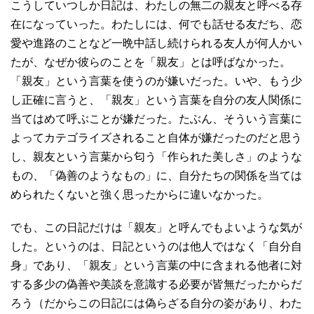
こうしていつしか日記は、わたしの無二の親友と呼べる存
在になっていった。わたしには、何でも話せる友だち、恋
愛や進路のことなど一晩中話し続けられる友人が何人かい
たが、なぜか彼らのことを「親友」とは呼ばなかった。
「親友」という言葉を使うのが嫌いだった。いや、もう少
し正確に言うと、「親友」という言葉を自分の友人関係に
当てはめて呼ぶことが嫌だった。たぶん、そういう言葉に
よってカテゴライズされること自体が嫌だったのだと思う
し、親友という言葉から匂う「作られた美しさ」のような
もの、「偽善のようなもの」に、自分たちの関係を当ては
められたくないと強く思ったからに違いなかった。
でも、この日記だけは「親友」と呼んでもよいような気が
した。というのは、日記というのは他人ではなく「自分自
身」であり、「親友」という言葉の中に含まれる他者に対
する多少の偽善や美談を意識する必要が皆無だったからだ
ろう（だからこの日記には偽らざる自分の姿があり、わた