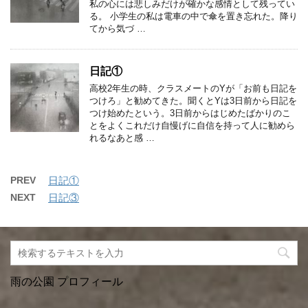
私の心には悲しみだけが確かな感情として残ってい
る。 小学生の私は電車の中で傘を置き忘れた。降り
てから気づ …
日記①
高校2年生の時、クラスメートのYが「お前も日記を
つけろ」と勧めてきた。聞くとYは3日前から日記を
つけ始めたという。3日前からはじめたばかりのこ
とをよくこれだけ自慢げに自信を持って人に勧めら
れるなあと感 …
PREV
日記①
NEXT
日記③
雨の公園 プロフィール